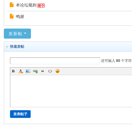
统
本论坛规则
附
鸣谢
属
论
发新帖
坛
快速发帖
还可输入
80
个字符
发表帖子