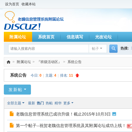
设为首页
收藏本站
附属论坛
系统首页
信息填写
光改论坛
热搜:
帖子
搜
附属论坛
『班级活动区』
系统公告
索
老
系统公告
今日:
0
|
主题:
4
|
排名:
11
魏
»
›
›
信
发新帖
息
全部主题
最新
热门
热帖
精华
更多
管
老魏信息管理系统已成功升级！截止2015年10月3日
理
系
第一个帖子--祝贺老魏信息管理系统及其附属论坛成功上线！