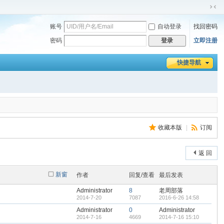
切
换
账号
自动登录
找回密码
到
密码
立即注册
登录
窄
版
快捷导航
收藏本版
|
订阅
返 回
新窗
作者
回复/查看
最后发表
Administrator
8
老周部落
2014-7-20
7087
2016-6-26 14:58
Administrator
0
Administrator
2014-7-16
4669
2014-7-16 15:10