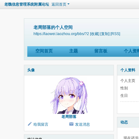
老魏信息管理系统附属论坛
返回首页
老周部落的个人空间
https://laowei.laozhou.org/bbs/?2
[收藏]
[复制]
[RSS]
空间首页
主题
留言板
个人资
头像
个人资料
个人主页
性别
生日
老周部落
动态
给我留言
发送消息
现在还没