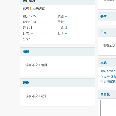
统计信息
已有
3
人来访过
积分:
225
威望:
--
分享
金钱:
213
贡献:
--
好友:
1
主题:
3
日志
日志:
--
相册:
--
分享:
--
现在还没
相册
主题
现在还没有相册
The advant
习近平:国
中央国家机
记录
留言板
现在还没有记录