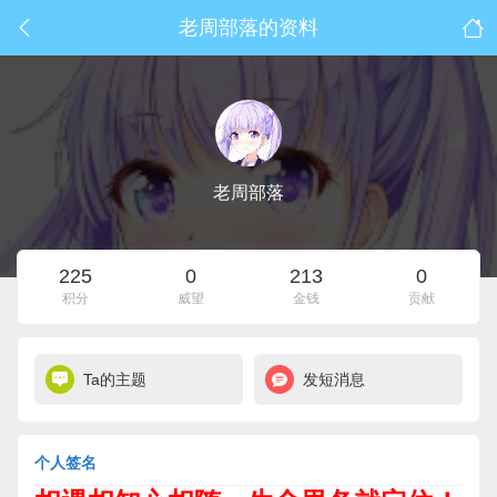
老周部落的资料
老周部落
225
0
213
0
积分
威望
金钱
贡献
Ta的主题
发短消息
个人签名