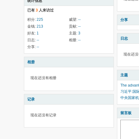
统计信息
已有
3
人来访过
积分:
225
威望:
--
分享
金钱:
213
贡献:
--
好友:
1
主题:
3
日志
日志:
--
相册:
--
分享:
--
现在还没
相册
主题
现在还没有相册
The advant
习近平:国
中央国家机
记录
留言板
现在还没有记录