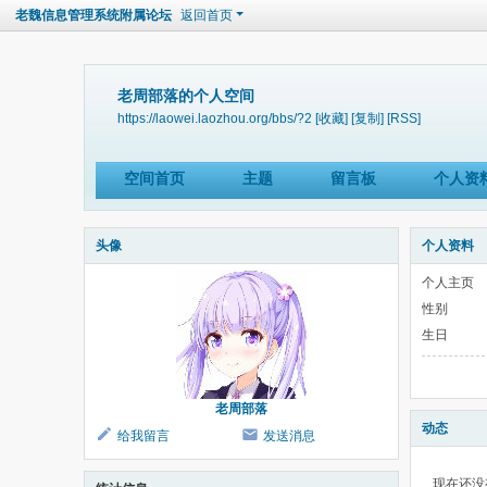
老魏信息管理系统附属论坛
返回首页
老周部落的个人空间
https://laowei.laozhou.org/bbs/?2
[收藏]
[复制]
[RSS]
空间首页
主题
留言板
个人资
头像
个人资料
个人主页
性别
生日
老周部落
动态
给我留言
发送消息
现在还没